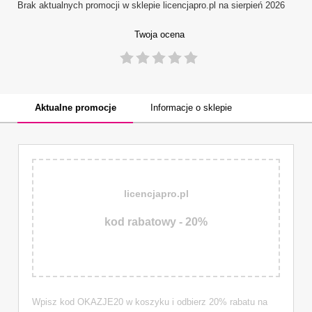
Brak aktualnych promocji w sklepie
licencjapro.pl
na sierpień 2026
Twoja ocena
1
2
3
4
5
Aktualne promocje
Informacje o sklepie
licencjapro.pl
kod rabatowy - 20%
Wpisz kod OKAZJE20 w koszyku i odbierz 20% rabatu na