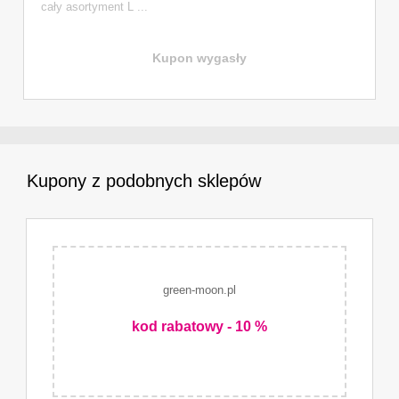
cały asortyment L ...
Kupon wygasły
Kupony z podobnych sklepów
green-moon.pl
kod rabatowy - 10 %