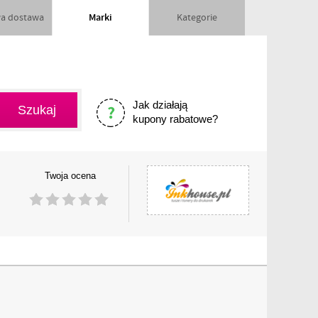
a dostawa
Marki
Kategorie
Jak działają
kupony rabatowe?
Twoja ocena
1
2
3
4
5