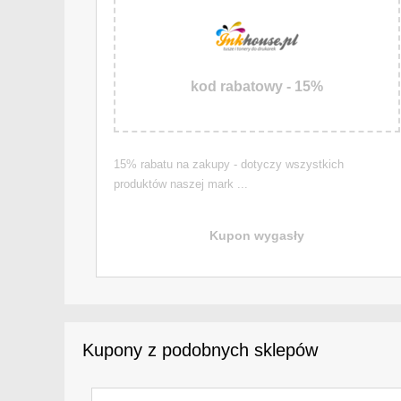
kod rabatowy - 15%
15% rabatu na zakupy - dotyczy wszystkich
produktów naszej mark ...
Kupon wygasły
Kupony z podobnych sklepów