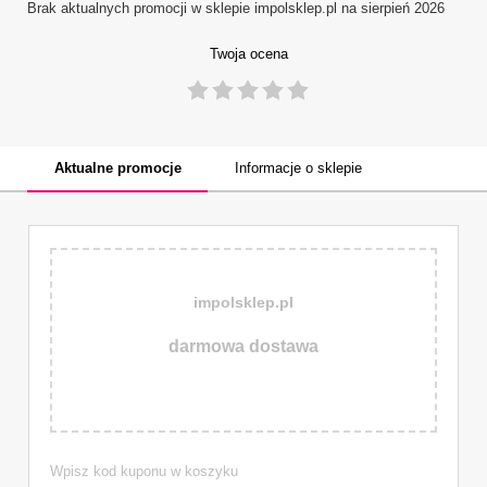
Brak aktualnych promocji w sklepie
impolsklep.pl
na sierpień 2026
Twoja ocena
1
2
3
4
5
Aktualne promocje
Informacje o sklepie
impolsklep.pl
darmowa dostawa
Wpisz kod kuponu w koszyku