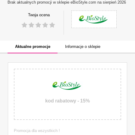
Brak aktualnych promocji w sklepie
eBioStyle.com
na sierpień 2026
Twoja ocena
1
2
3
4
5
Aktualne promocje
Informacje o sklepie
kod rabatowy - 15%
Promocja dla wszystkich !