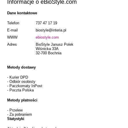
Informacje o eBioStyle.com
Dane kontaktowe
Telefon
737 47 17 19
E-mail
biostyle@interia.pl
WWW
ebiostyle.com
Adres
BioStyle Janusz Polek
Wiśnicka 33A
32-700 Bochnia
Metody dostawy
- Kurier DPD
- Odbiór osobisty
- Paczkomaty InPost
- Poczta Polska
Metody płatności
- Przelew
- Za pobraniem
Statystyki